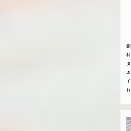
染
創
料
タ
B
イ
れ