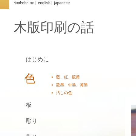
Hankobo 80
|
english
|
japanese
木版印刷の話
はじめに
色
藍、紅、硫黄
艶墨、中墨、薄墨
汚しの色
板
彫り