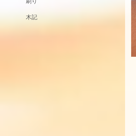
刷り
木記