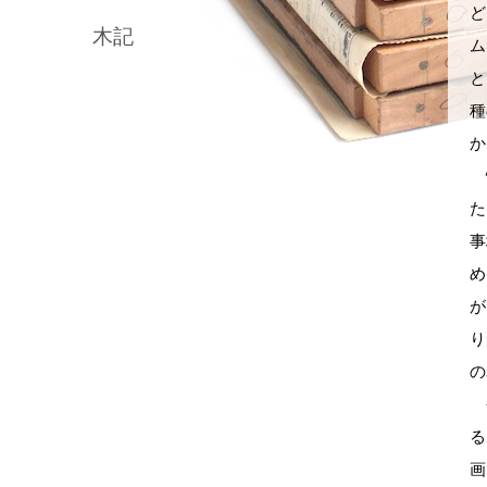
ど
木記
ム
と
種
か
情
た
事
め
が
り
の
今
る
画