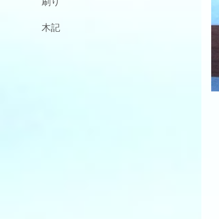
刷り
木記