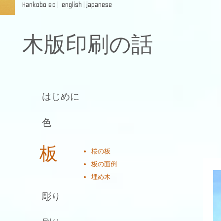
Hankobo 80
|
english
|
japanese
木版印刷の話
はじめに
色
板
桜の板
板の面倒
埋め木
彫り