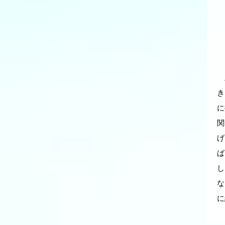
上
き
に
関
げ
ば
し
な
に