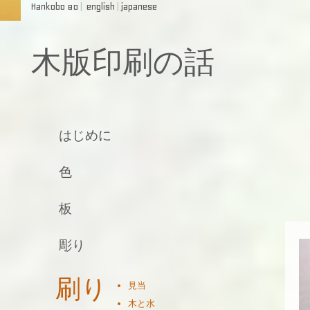
Hankobo 80
|
english
|
japanese
木版印刷の話
はじめに
色
板
彫り
刷り
見当
木と水